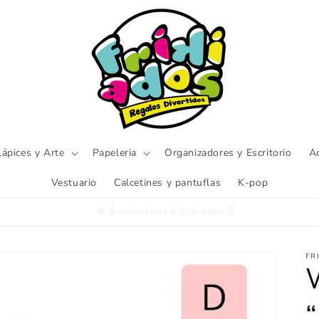
Lápices y Arte
Papeleria
Organizadores y Escritorio
A
Vestuario
Calcetines y pantuflas
K-pop
Encuentra productos de capybara
FR