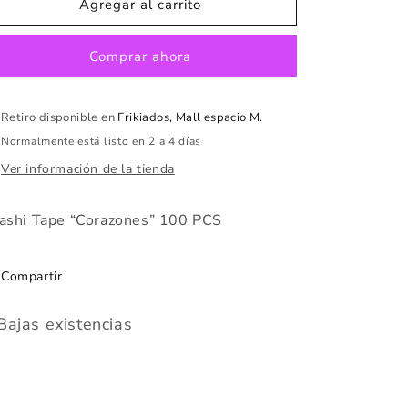
Washi
Washi
Agregar al carrito
Tape
Tape
“Corazones”
“Corazones”
Comprar ahora
100
100
PCS
PCS
Retiro disponible en
Frikiados, Mall espacio M.
Normalmente está listo en 2 a 4 días
Ver información de la tienda
shi Tape “Corazones” 100 PCS
Compartir
Bajas existencias