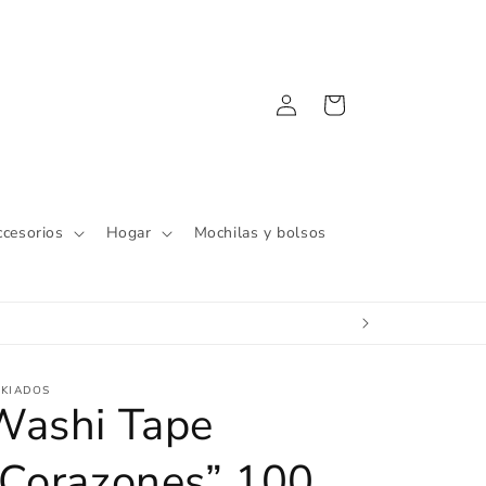
Iniciar
Carrito
sesión
ccesorios
Hogar
Mochilas y bolsos
IKIADOS
Washi Tape
“Corazones” 100