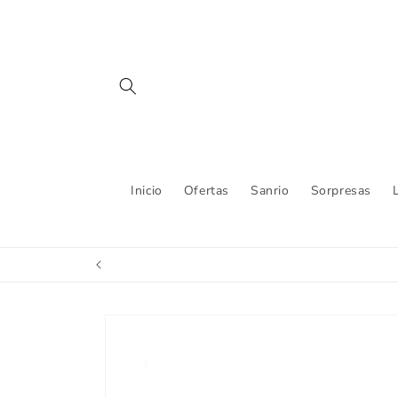
Ir
directamente
al contenido
Inicio
Ofertas
Sanrio
Sorpresas
Ir
directamente
a la
información
del producto