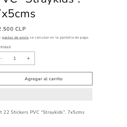
7x5cms
ecio
2.500 CLP
abitual
s
gastos de envío
se calculan en la pantalla de pago.
ntidad
ntidad
Reducir
Aumentar
cantidad
cantidad
para
para
Set
Set
Agregar al carrito
22
22
Stickers
Stickers
PVC
PVC
“Straykids”.
“Straykids”.
7x5cms
7x5cms
t 22 Stickers PVC “Straykids”. 7x5cms