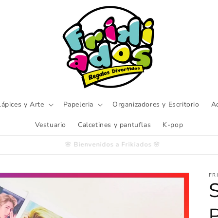
Lápices y Arte
Papeleria
Organizadores y Escritorio
A
Vestuario
Calcetines y pantuflas
K-pop
Encuentra productos de capybara
FR
S
P