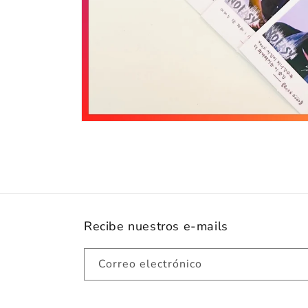
Abrir
elemento
multimedia
1
en
una
ventana
modal
Recibe nuestros e-mails
Correo electrónico