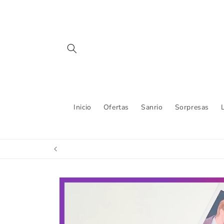
Ir
directamente
al contenido
Inicio
Ofertas
Sanrio
Sorpresas
Ir
directamente
a la
información
del producto