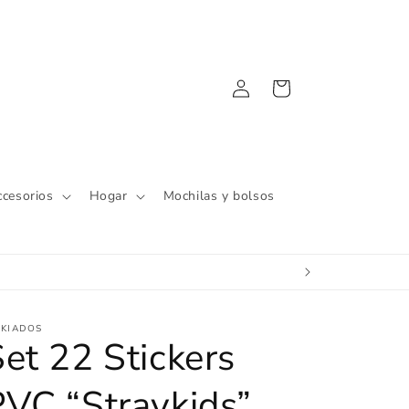
Iniciar
Carrito
sesión
ccesorios
Hogar
Mochilas y bolsos
IKIADOS
et 22 Stickers
VC “Straykids”.