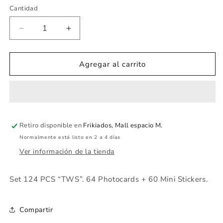
Cantidad
Cantidad
Reducir
Aumentar
cantidad
cantidad
para
para
Set
Set
Agregar al carrito
124
124
PCS
PCS
“TWS”.
“TWS”.
64
64
Photocards
Photocards
Retiro disponible en
Frikiados, Mall espacio M.
+
+
60
60
Normalmente está listo en 2 a 4 días
Mini
Mini
Ver información de la tienda
Stickers.
Stickers.
Set 124 PCS “TWS”. 64 Photocards + 60 Mini Stickers.
Compartir