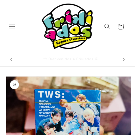
Ir
directamente
al contenido
Carrito
Encuentra productos de capybara
Ir
directamente
a la
información
del producto