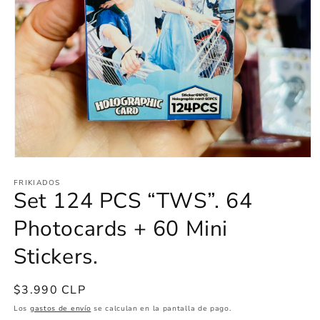
Abrir
elemento
FRIKIADOS
multimedia
Set 124 PCS “TWS”. 64
1
en
una
Photocards + 60 Mini
ventana
modal
Stickers.
Precio
$3.990 CLP
habitual
Los
gastos de envío
se calculan en la pantalla de pago.