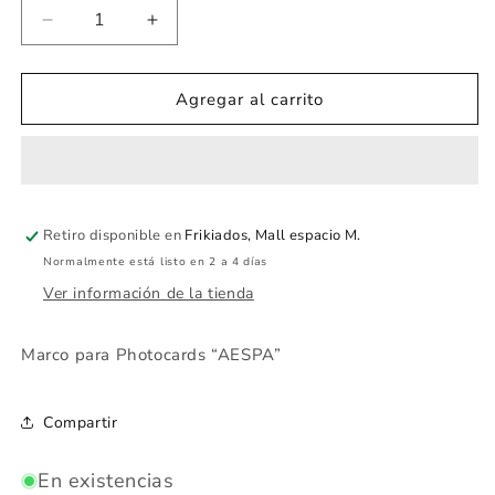
Reducir
Aumentar
cantidad
cantidad
para
para
Marco
Marco
Agregar al carrito
para
para
Photocards
Photocards
“AESPA”
“AESPA”
Retiro disponible en
Frikiados, Mall espacio M.
Normalmente está listo en 2 a 4 días
Ver información de la tienda
Marco para Photocards “AESPA”
Compartir
En existencias