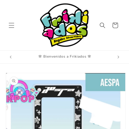
Ir
directamente
al contenido
Carrito
Ir
directamente
a la
información
del producto