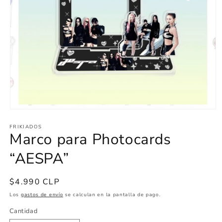
Abrir
elemento
FRIKIADOS
multimedia
Marco para Photocards
1
en
una
“AESPA”
ventana
modal
Precio
$4.990 CLP
habitual
Los
gastos de envío
se calculan en la pantalla de pago.
Cantidad
Cantidad