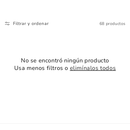
c
i
ó
Filtrar y ordenar
68 productos
n
:
No se encontró ningún producto
Usa menos filtros o
elimínalos todos