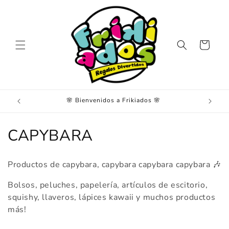
Ir
directamente
al contenido
Carrito
🌸 Bienvenidos a Frikiados 🌸
E
C
CAPYBARA
o
Productos de capybara, capybara capybara capybara 🎶
l
Bolsos, peluches, papelería, artículos de escitorio,
e
squishy, llaveros, lápices kawaii y muchos productos
más!
c